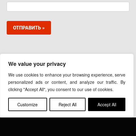
ОТПРАВИТЬ »
ООО «ИНДУКТОТЕРМ»
We value your privacy
111250, Москва, проезд Завода Серп и Молот, д. 6,
корп. 1, оф. 407
We use cookies to enhance your browsing experience, serve
Тел.:+7(495) 139-69-45
personalized ads or content, and analyze our traffic. By
Email:
info@inductotherm.ru
clicking "Accept All", you consent to our use of cookies.
Customize
Reject All
Accept All
INDUCTOTHERM GROUP
Узнать больше об Inductotherm Group и наших 40
компаниях по всему миру.