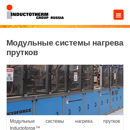
Перейти
×
к
содержимому
Модульные системы нагрева
прутков
Модульные системы нагрева прутков
Inductoforge™