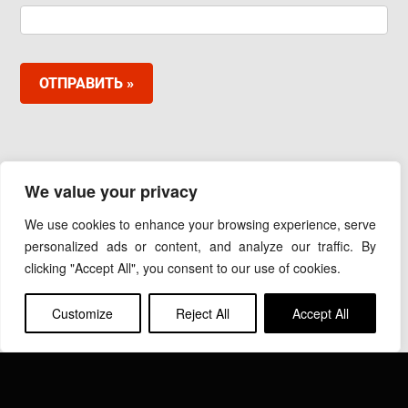
ОТПРАВИТЬ »
ООО «ИНДУКТОТЕРМ»
We value your privacy
111250, Москва, проезд Завода Серп и Молот, д. 6,
корп. 1, оф. 407
We use cookies to enhance your browsing experience, serve
Тел.:+7(495) 139-69-45
personalized ads or content, and analyze our traffic. By
Email:
info@inductotherm.ru
clicking "Accept All", you consent to our use of cookies.
Customize
Reject All
Accept All
INDUCTOTHERM GROUP
Узнать больше об Inductotherm Group и наших 40
компаниях по всему миру.