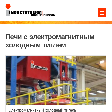
Перейти
×
к
содержимому
Печи с электромагнитным
холодным тиглем
Электромагнитный холодный тигель