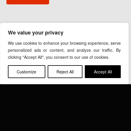
ООО «ИНДУКТОТЕРМ»
We value your privacy
111250, Москва, проезд Завода Серп и Молот, д. 6,
корп. 1, оф. 407
We use cookies to enhance your browsing experience, serve
Тел.:+7(495) 139-69-45
personalized ads or content, and analyze our traffic. By
Email:
info@inductotherm.ru
clicking "Accept All", you consent to our use of cookies.
Customize
Reject All
Accept All
INDUCTOTHERM GROUP
Узнать больше об Inductotherm Group и наших 40
компаниях по всему миру.
Перейти на сайт Inductotherm Group ››