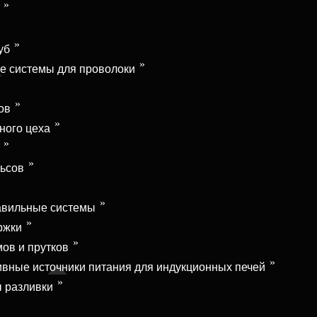
уб
е системы для проволоки
ов
ного цеха
льсов
авильные системы
ржки
ов и прутков
ные источники питания для индукционных печей
 разливки