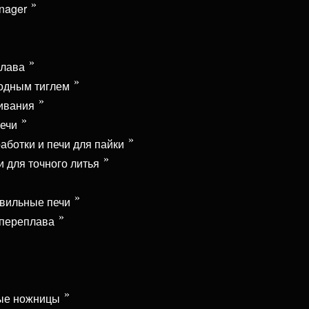
nager
плава
одным тиглем
ивания
ечи
аботки и печи для пайки
 для точного литья
вильные печи
 переплава
ые ножницы