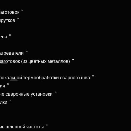
аготовок
прутков
рева
агреватели
аготовок (из цветных металлов)
 локальной термообработки сварного шва
ния
е сварочные установки
лки
омышленной частоты