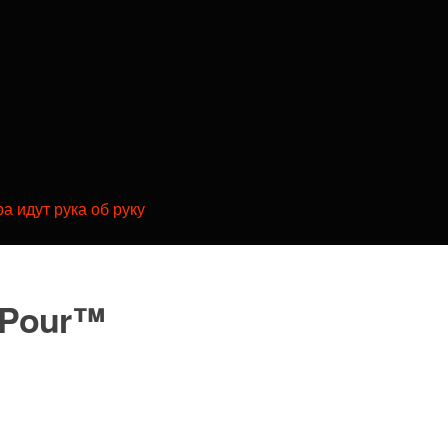
а идут рука об руку
-Pour™