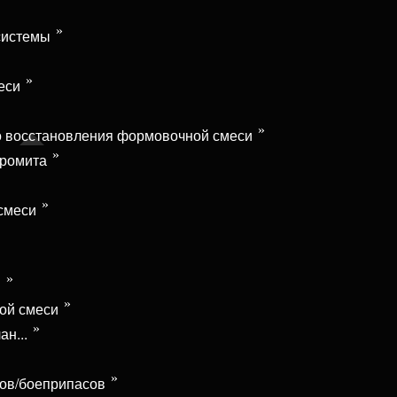
системы
еси
о восстановления формовочной смеси
хромита
смеси
и
ой смеси
н...
нов/боеприпасов