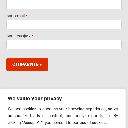
нам
сообщение
Ваш email
*
Ваш телефон
*
ОТПРАВИТЬ »
ООО «ИНДУКТОТЕРМ»
We value your privacy
111250, Москва, проезд Завода Серп и Молот, д. 6,
корп. 1, оф. 407
We use cookies to enhance your browsing experience, serve
Тел.:+7(495) 139-69-45
personalized ads or content, and analyze our traffic. By
Email:
info@inductotherm.ru
clicking "Accept All", you consent to our use of cookies.